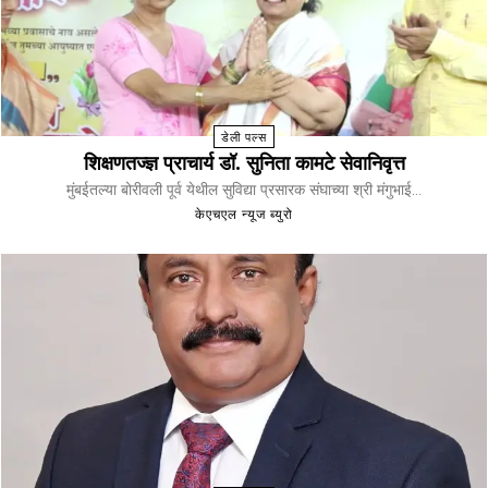
डेली पल्स
शिक्षणतज्ज्ञ प्राचार्य डॉ. सुनिता कामटे सेवानिवृत्त
मुंबईतल्या बोरीवली पूर्व येथील सुविद्या प्रसारक संघाच्या श्री मंगुभाई...
केएचएल न्यूज ब्युरो