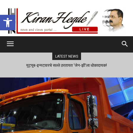
Open toolbar
LATEST NEWS
युट्यूब-इन्स्टावरचे सल्ले ठरतायत ‘जेन-झी’ला धोकादायक!