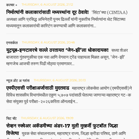
कल्चर +
THURSDAY, 6 AUGUST 2026, 21:12
निर्मात्यांनी कलाकारांसाठी मध्यस्थांना दूर ठेवावे!
'सिंटा'च्या (CINTAA)
अध्यक्षा आणि प्रसिद्ध अभिनेत्री पूनम ढिल्लाँ यांनी नुकतीच निर्मात्यांना थेट सिंटाच्या
माध्यमातून कलाकारांची कास्टिंग करण्याची आणि कलाकारांना...
एनसर्कल
THURSDAY, 6 AUGUST 2026, 20:48
युट्यूब-इन्स्टावरचे सल्ले ठरतायत ‘जेन-झी’ला धोकादायक!
सध्या शेअर
बाजारात गुंतवणुकीचा एक नवा आणि वेगवान ट्रेंड पाहायला मिळत असून, 'जेन-झी'
म्हणजेच आजची तरुण पिढी मोठ्या प्रमाणावर...
न्यूज ॲट अ ग्लांस
THURSDAY, 6 AUGUST 2026, 20:13
एमपीएससी परीक्षाअर्जासाठी मुदतवाढ
महाराष्ट्र लोकसेवा आयोग (एमपीएससी)ने
विविध शासकीय विभागांमधील एकूण ५,७०७ पदांसाठी घेतल्या जाणाऱ्या महाराष्ट्र गट-क
सेवा संयुक्त पूर्व परीक्षा-२०२६करिता ऑनलाईन...
चिट चॅट
THURSDAY, 6 AUGUST 2026, 19:09
सेव्हन स्क्वेअर अकॅडमीच्या अंडर-17 मुली मुखर्जी फुटबॉल जिल्हा
विजेत्या
युवक सेवा संचालनालय, महाराष्ट्र राज्य, जिल्हा क्रीडा परिषद, ठाणे आणि