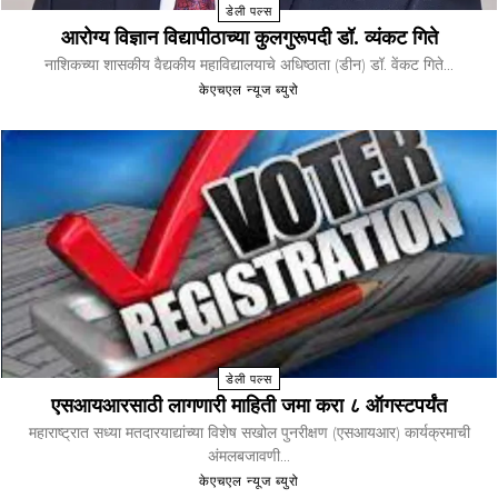
डेली पल्स
आरोग्य विज्ञान विद्यापीठाच्या कुलगुरूपदी डॉ. व्यंकट गिते
नाशिकच्या शासकीय वैद्यकीय महाविद्यालयाचे अधिष्ठाता (डीन) डॉ. वेंकट गिते...
केएचएल न्यूज ब्युरो
डेली पल्स
एसआयआरसाठी लागणारी माहिती जमा करा ८ ऑगस्टपर्यंत
महाराष्ट्रात सध्या मतदारयाद्यांच्या विशेष सखोल पुनरीक्षण (एसआयआर) कार्यक्रमाची
अंमलबजावणी...
केएचएल न्यूज ब्युरो