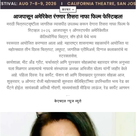
कल्चर +
आजपासून अमेरिकेत रंगणार तिसरा नाफा फिल्म फेस्टिव्हल!
मराठी चित्रपटसृष्टीला जागतिक व्यासपीठ उपलब्ध करून देणारा तिसरा नाफा फिल्म फे
स्टिव्हल २०२६ आजपासून ९ ऑगस्टपर्यंत अमेरिकेतील
कॅलिफोर्निया थिएटर, सॅन होजे येथे भव्य
स्वरूपात आयोजित करण्यात आला आहे. महाराष्ट्र शासनाच्या सहकार्याने आयोजित या
महोत्सवात तीन दिवस चित्रपट, लघुपट, जागतिक प्रीमिअर्स, दिग्गज कलाकारांचे मा
स्टरक्लासेस,
कार्यशाळा, मीट अँड ग्रीट, चर्चासत्रे आणि पुरस्कार सोहळ्यांचा बहारदार संगम अनुभवा
यला मिळणार असल्याचे नाफाचे संस्थापक अध्यक्ष अभिजीत घोलप यांनीं जाहीर केले
आहे. पहिला दिवस: रेड कार्पेट, फॅशन शो आणि दिमाखदार पुरस्कार सोहळा आज,
शुक्रवार, ७ ऑगस्ट रोजी महोत्सवाची सुरुवात सेलिब्रिटींच्या उपस्थितीत भव्य रेड का
र्पेटने होईल. सायंकाळी अतिथी नोंदणी, माध्यमांसाठी मीडिया लाऊंज, रेड कार्पेट आगमन
,...
केएचएल न्यूज ब्युरो