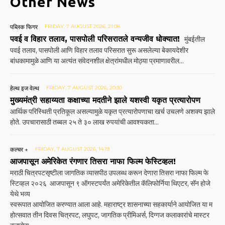
Other News
पब्लिक फिगर
FRIDAY, 7 AUGUST 2026, 21:08
पवई व विहार तलाव, पासपोली परिसरातले वन्यजीव धोक्यात!
मुंबईतील
पवई तलाव, पासपोली आणि विहार तलाव परिसरात सुरू असलेल्या बेकायदेशीर
बांधकामामुळे आणि या अत्यंत संवेदनशील क्षेत्रांमधील मोठ्या प्रमाणावरील...
हेल्थ इज वेल्थ
FRIDAY, 7 AUGUST 2026, 20:30
मुख्यमंत्री सहाय्यता कक्षाच्या मदतीने झाले यशस्वी यकृत प्रत्यारोपण
आर्थिक परिस्थिती प्रतिकूल असल्यामुळे यकृत प्रत्यारोपणाचा खर्च उचलणे अशक्य झाले
होते. उपचारासाठी तब्बल २५ ते ३० लाख रुपयांची आवश्यकता...
कल्चर +
FRIDAY, 7 AUGUST 2026, 14:19
आजपासून अमेरिकेत रंगणार तिसरा नाफा फिल्म फेस्टिव्हल!
मराठी चित्रपटसृष्टीला जागतिक व्यासपीठ उपलब्ध करून देणारा तिसरा नाफा फिल्म फे
स्टिव्हल २०२६ आजपासून ९ ऑगस्टपर्यंत अमेरिकेतील कॅलिफोर्निया थिएटर, सॅन होजे
येथे भव्य
स्वरूपात आयोजित करण्यात आला आहे. महाराष्ट्र शासनाच्या सहकार्याने आयोजित या म
होत्सवात तीन दिवस चित्रपट, लघुपट, जागतिक प्रीमिअर्स, दिग्गज कलाकारांचे मास्टर