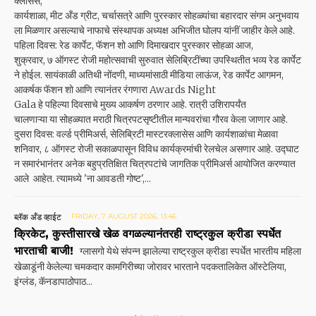
क्लासेस,
कार्यशाळा, मीट अँड ग्रीट, चर्चासत्रे आणि पुरस्कार सोहळ्यांचा बहारदार संगम अनुभवाय
ला मिळणार असल्याचे नाफाचे संस्थापक अध्यक्ष अभिजीत घोलप यांनीं जाहीर केले आहे.
पहिला दिवस: रेड कार्पेट, फॅशन शो आणि दिमाखदार पुरस्कार सोहळा आज,
शुक्रवार, ७ ऑगस्ट रोजी महोत्सवाची सुरुवात सेलिब्रिटींच्या उपस्थितीत भव्य रेड कार्पेट
ने होईल. सायंकाळी अतिथी नोंदणी, माध्यमांसाठी मीडिया लाऊंज, रेड कार्पेट आगमन,
आकर्षक फॅशन शो आणि त्यानंतर रंगणारा Awards Night
Gala हे पहिल्या दिवसाचे मुख्य आकर्षण ठरणार आहे. रात्री उशिरापर्यंत
चालणाऱ्या या सोहळ्यात मराठी चित्रपटसृष्टीतील मान्यवरांचा गौरव केला जाणार आहे.
दुसरा दिवस: वर्ल्ड प्रीमिअर्स, सेलिब्रिटी मास्टरक्लासेस आणि कार्यशाळांचा मेळावा
शनिवार, ८ ऑगस्ट रोजी सकाळपासून विविध कार्यक्रमांची रेलचेल असणार आहे. उद्घाट
न समारंभानंतर अनेक बहुप्रतिक्षित चित्रपटांचे जागतिक प्रीमिअर्स आयोजित करण्यात
आले आहेत. त्यामध्ये 'ना आवडती गोष्ट',...
ब्लॅक अँड व्हाईट
FRIDAY, 7 AUGUST 2026, 13:46
क्रिकेट, कुस्तीसारखे खेळ वगळल्यानंतरही राष्ट्रकुल क्रीडा स्पर्धेत
भारताची बाजी!
ग्लासगो येथे संपन्न झालेल्या राष्ट्रकुल क्रीडा स्पर्धेत भारतीय महिला
खेळाडूंनी केलेल्या चमकदार कामगिरी‌च्या जोरावर भारताने पदकतालिकेत ऑस्टेलिया,
इंग्लंड, कॅनडापाठोपाठ...