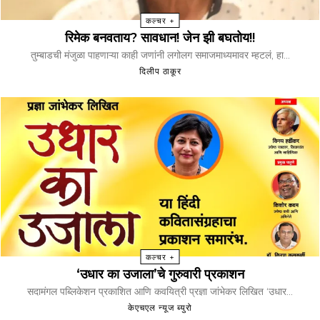
कल्चर +
रिमेक बनवताय? सावधान! जेन झी बघतोय!!
तुम्बाडची मंजुळा पाहणाऱ्या काही जणांनी लगोलग समाजमाध्यमावर म्हटलं, हा...
दिलीप ठाकूर
कल्चर +
‘उधार का उजाला’चे गुरुवारी प्रकाशन
सदामंगल पब्लिकेशन प्रकाशित आणि कवयित्री प्रज्ञा जांभेकर लिखित ‘उधार...
केएचएल न्यूज ब्युरो