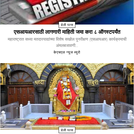
डेली पल्स
एसआयआरसाठी लागणारी माहिती जमा करा ८ ऑगस्टपर्यंत
महाराष्ट्रात सध्या मतदारयाद्यांच्या विशेष सखोल पुनरीक्षण (एसआयआर) कार्यक्रमाची
अंमलबजावणी...
केएचएल न्यूज ब्युरो
डेली पल्स