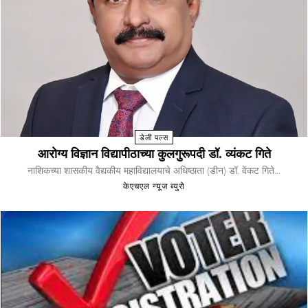
डेली पल्स
आरोग्य विज्ञान विद्यापीठाच्या कुलगुरूपदी डॉ. व्यंकट गिते
नाशिकच्या शासकीय वैद्यकीय महाविद्यालयाचे अधिष्ठाता (डीन) डॉ. वेंकट गिते...
केएचएल न्यूज ब्युरो