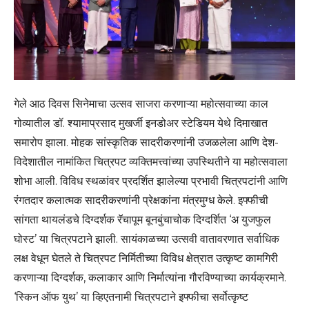
गेले आठ दिवस सिनेमाचा उत्सव साजरा करणाऱ्या महोत्सवाच्या काल
गोव्यातील डॉ. श्यामाप्रसाद मुखर्जी इनडोअर स्टेडियम येथे दिमाखात
समारोप झाला. मोहक सांस्कृतिक सादरीकरणांनी उजळलेला आणि देश-
विदेशातील नामांकित चित्रपट व्यक्तिमत्त्वांच्या उपस्थितीने या महोत्सवाला
शोभा आली. विविध स्थळांवर प्रदर्शित झालेल्या प्रभावी चित्रपटांनी आणि
रंगतदार कलात्मक सादरीकरणांनी प्रेक्षकांना मंत्रमुग्ध केले. इफ्फीची
सांगता थायलंडचे दिग्दर्शक रॅचापूम बूनबुंचाचोक दिग्दर्शित ‘अ युजफुल
घोस्ट’ या चित्रपटाने झाली. सायंकाळच्या उत्सवी वातावरणात सर्वाधिक
लक्ष वेधून घेतले ते चित्रपट निर्मितीच्या विविध क्षेत्रात उत्कृष्ट कामगिरी
करणाऱ्या दिग्दर्शक, कलाकार आणि निर्मात्यांना गौरविण्याच्या कार्यक्रमाने.
‘स्किन ऑफ युथ’ या व्हिएतनामी चित्रपटाने इफ्फीचा सर्वोत्कृष्ट