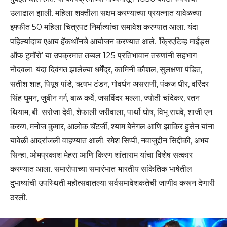
उलाढाल झाली. महिला शक्तीला सक्षम करण्याच्या प्रयत्नात यावेळच्या
इफ्फीत 50 महिला चित्रपट निर्मात्यांचा समावेश करण्यात आला. यंदा
पहिल्यांदाच एआय हॅकथॉनचे आयोजन करण्यात आले. ‘क्रिएटिव्ह माईंड्स
ऑफ टुमॉरो’ या उपक्रमात तब्बल 125 प्रतिभावान तरुणांनी सहभाग
नोंदवला. यंदा दिवंगत झालेल्या धर्मेंद्र, कामिनी कौशल, सुलक्षणा पंडित,
सतीश शाह, पियूष पांडे, ऋषभ टंडन, गोवर्धन असराणी, पंकज धीर, वरिंदर
सिंह घुमन, जुबीन गर्ग, बाळ कर्वे, जसविंदर भल्ला, ज्योती चांदेकर, रतन
थियाम, बी. सरोजा देवी, शेफाली जरीवाला, पार्थो घोष, विभू राघवे, शाजी एन.
करुण, मनोज कुमार, आलोक चॅटर्जी, श्याम बेनेगल आणि झाकिर हुसेन यांना
यावेळी आदरांजली वाहण्यात आली. रमेश सिप्पी, नवाजुद्दीन सिद्दीकी, अभय
सिन्हा, ओमप्रकाश मेहरा आणि किरण शांताराम यांचा विशेष सत्कार
करण्यात आला. समारोपाच्या समारंभात भारतीय सांकेतिक भाषेतील
दुभाष्यांची उपस्थिती महोत्सवातल्या सर्वसमावेशकतेची जाणीव करून देणारी
ठरली.