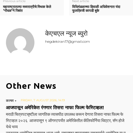
Previous article
Next article
महाराष्ट्रातल्या मध्यरात्रीचे मिथक केले
विधिमंडळाच्या हिवाळी अधिवेशनात यंदा
‘गोंधळ’ने जिवंत
फुलांऐवजी कापडी बुके
केएचएल न्यूज ब्युरो
hegdekiran17@gmail.com
Other News
कल्चर +
FRIDAY, 7 AUGUST 2026, 14:19
आजपासून अमेरिकेत रंगणार तिसरा नाफा फिल्म फेस्टिव्हल!
मराठी चित्रपटसृष्टीला जागतिक व्यासपीठ उपलब्ध करून देणारा तिसरा नाफा फिल्म फे
स्टिव्हल २०२६ आजपासून ९ ऑगस्टपर्यंत अमेरिकेतील कॅलिफोर्निया थिएटर, सॅन होजे
येथे भव्य