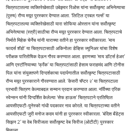
चित्रपटातल्या व्यक्तिरेखेसाठी उबेइमार रिओस यांना सर्वोत्कृष्ट अभिनेत्याचा
(पुरुष) रौप्य मयूर पुरस्कार देण्यात आला. ‘लिटिल ट्रबल गर्ल्स’ या
चित्रपटातल्या व्यक्तिरेखेसाठी यारा सोफिया ओस्तान यांना सर्वोत्कृष्ट
अभिनेत्याचा (स्त्री)साठीचा रौप्य मयूर पुरस्कार देण्यात आला. चित्रपटाचे
निर्माते मिहेक चेर्नेच यांनी याराच्या वतीने हा पुरस्कार स्वीकारला. ‘माय
फादर्स शॅडो’ या चित्रपटासाठी अकिनोला डेव्हिस ज्युनिअर यांचा विशेष
परीक्षक पारितोषिक देऊन गौरव करण्यात आला. इराणच्या ‘माय डॉटर्स हेअर’
आणि एस्टॉनियाच्या ‘फ्रँक’ या चित्रपटांसाठी हेसाम फराहमंद आणि टोनीस
पिल यांना संयुक्तपणे दिग्दर्शकाचा पदार्पणातील सर्वोत्कृष्ट चित्रपटासाठी
रौप्य मयूर पुरस्काराने गौरवण्यात आले. ‘केसरी चॅप्टर २’ या चित्रपटाला
प्रभावी चित्रण केल्याबद्दल सन्मान प्रदान करण्यात आला. नाॅर्वेच्या एरिक
स्वेन्सन यांनी दिग्दर्शित केलेल्या ‘सेफ हाऊस’ चित्रपटाने प्रतिष्ठित
आयसीएफटी-युनेस्को गांधी पदकावर नाव कोरले. या चित्रपटाच्या वतीने
आयसीएफटी जुरी मनोज कदम यांनी हा पुरस्कार स्वीकारला. ‘बंदिश बँडेट्स
सिझन 2’ या वेब सिरीजला सर्वोत्कृष्ट वेब सिरीज (ओटीटी) पुरस्कार
मिळाला.