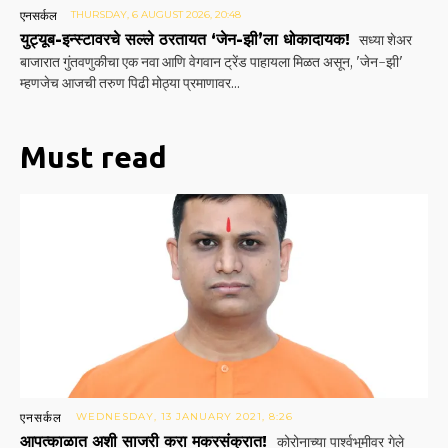
एनसर्कल
THURSDAY, 6 AUGUST 2026, 20:48
युट्यूब-इन्स्टावरचे सल्ले ठरतायत ‘जेन-झी’ला धोकादायक!
सध्या शेअर
बाजारात गुंतवणुकीचा एक नवा आणि वेगवान ट्रेंड पाहायला मिळत असून, 'जेन-झी'
म्हणजेच आजची तरुण पिढी मोठ्या प्रमाणावर...
Must read
एनसर्कल
WEDNESDAY, 13 JANUARY 2021, 8:26
आपत्काळात अशी साजरी करा मकरसंक्रात!
कोरोनाच्या पार्श्‍वभूमीवर गेले