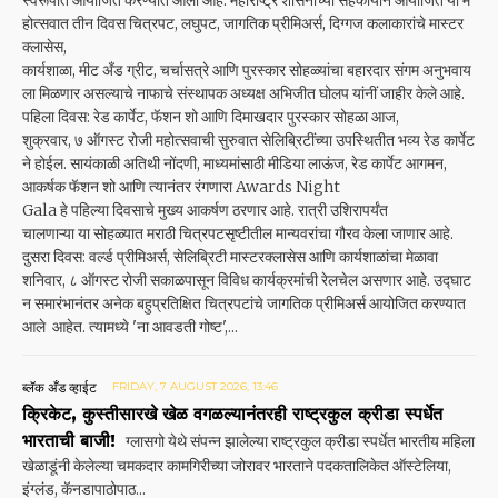
स्वरूपात आयोजित करण्यात आला आहे. महाराष्ट्र शासनाच्या सहकार्याने आयोजित या म
होत्सवात तीन दिवस चित्रपट, लघुपट, जागतिक प्रीमिअर्स, दिग्गज कलाकारांचे मास्टर
क्लासेस,
कार्यशाळा, मीट अँड ग्रीट, चर्चासत्रे आणि पुरस्कार सोहळ्यांचा बहारदार संगम अनुभवाय
ला मिळणार असल्याचे नाफाचे संस्थापक अध्यक्ष अभिजीत घोलप यांनीं जाहीर केले आहे.
पहिला दिवस: रेड कार्पेट, फॅशन शो आणि दिमाखदार पुरस्कार सोहळा आज,
शुक्रवार, ७ ऑगस्ट रोजी महोत्सवाची सुरुवात सेलिब्रिटींच्या उपस्थितीत भव्य रेड कार्पेट
ने होईल. सायंकाळी अतिथी नोंदणी, माध्यमांसाठी मीडिया लाऊंज, रेड कार्पेट आगमन,
आकर्षक फॅशन शो आणि त्यानंतर रंगणारा Awards Night
Gala हे पहिल्या दिवसाचे मुख्य आकर्षण ठरणार आहे. रात्री उशिरापर्यंत
चालणाऱ्या या सोहळ्यात मराठी चित्रपटसृष्टीतील मान्यवरांचा गौरव केला जाणार आहे.
दुसरा दिवस: वर्ल्ड प्रीमिअर्स, सेलिब्रिटी मास्टरक्लासेस आणि कार्यशाळांचा मेळावा
शनिवार, ८ ऑगस्ट रोजी सकाळपासून विविध कार्यक्रमांची रेलचेल असणार आहे. उद्घाट
न समारंभानंतर अनेक बहुप्रतिक्षित चित्रपटांचे जागतिक प्रीमिअर्स आयोजित करण्यात
आले आहेत. त्यामध्ये 'ना आवडती गोष्ट',...
ब्लॅक अँड व्हाईट
FRIDAY, 7 AUGUST 2026, 13:46
क्रिकेट, कुस्तीसारखे खेळ वगळल्यानंतरही राष्ट्रकुल क्रीडा स्पर्धेत
भारताची बाजी!
ग्लासगो येथे संपन्न झालेल्या राष्ट्रकुल क्रीडा स्पर्धेत भारतीय महिला
खेळाडूंनी केलेल्या चमकदार कामगिरी‌च्या जोरावर भारताने पदकतालिकेत ऑस्टेलिया,
इंग्लंड, कॅनडापाठोपाठ...