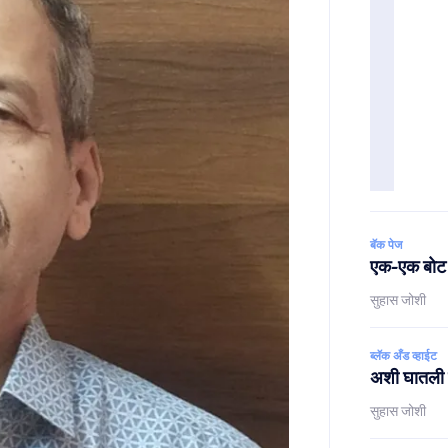
बॅक पेज
एक-एक बोट छ
सुहास जोशी
ब्लॅक अँड व्हाईट
अशी घातली स
सुहास जोशी