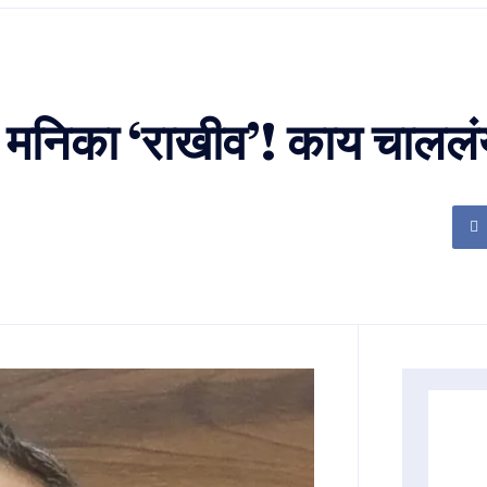
तर मनिका ‘राखीव’! काय चालल