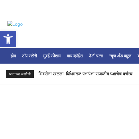
Open toolbar
होम
टॉप स्टोरी
मुंबई स्पेशल
माय व्हॉईस
डेली पल्स
न्यूज अँड व्ह्यूज
ब
शिवसेना खटलाः विधिमंडळ पक्षापेक्षा राजकीय पक्षाचेच वर्चस्व!
आताच्या लक्षवेधी