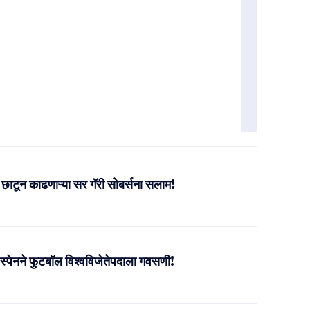
ाटून काढणाऱ्या सर गॅरी सोबर्सना सलाम!
्पेनने फुटबॉल विश्वविजेतेपदाला गवसणी!