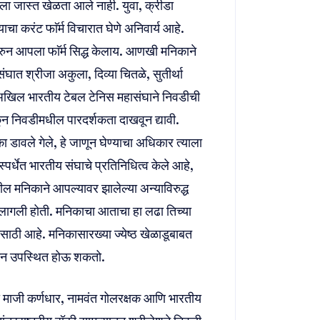
काला जास्त खेळता आले नाही. युवा, क्रीडा
याचा करंट फाॅर्म विचारात घेणे अनिवार्य आहे.
ी‌ करुन आपला फाॅर्म सिद्ध केलाय. आणखी मनिकाने
ात श्रीजा अकुला, दिव्या चितळे, सुतीर्था
े. अखिल भारतीय टेबल टेनिस महासंघाने निवडीची
न निवडीमधील पारदर्शकता दाखवून द्यावी.
ा डावले गेले, हे जाणून घेण्याचा अधिकार त्याला
पर्धेत भारतीय संघाचे प्रतिनिधित्व केले आहे,
मनिकाने आपल्यावर झालेल्या अन्याविरुद्ध
 लागली होती. मनिकाचा आताचा हा लढा तिच्या
साठी आहे. मनिकासारख्या ज्येष्ठ‌ खेळाडूबाबत
रश्न उपस्थित होऊ शकतो.
चा माजी कर्णधार, नामवंत गोलरक्षक आणि भारतीय