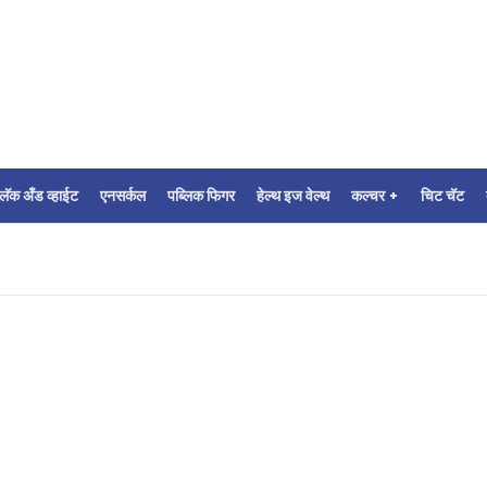
्लॅक अँड व्हाईट
एनसर्कल
पब्लिक फिगर
हेल्थ इज वेल्थ
कल्चर +
चिट चॅट