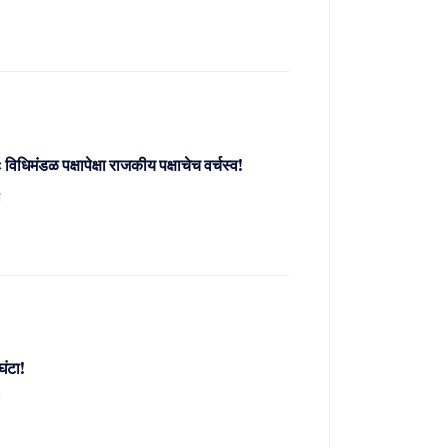
िधिमंडळ पक्षापेक्षा राजकीय पक्षाचेच वर्चस्व!
ो
घंटा!
र