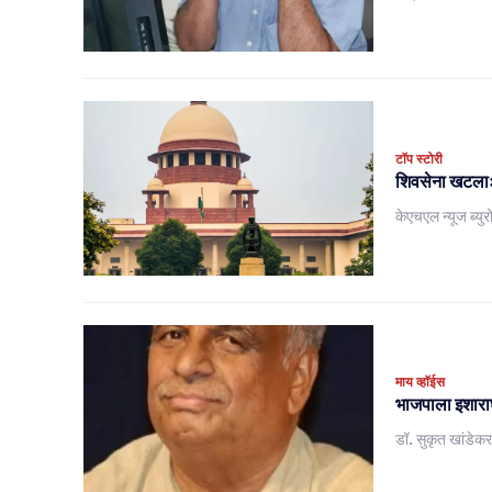
टॉप स्टोरी
शिवसेना खटलाः व
केएचएल न्यूज ब्युर
माय व्हॉईस
भाजपाला इशारा
डॉ. सुकृत खांडेक