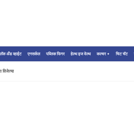
्लॅक अँड व्हाईट
एनसर्कल
पब्लिक फिगर
हेल्थ इज वेल्थ
कल्चर +
चिट चॅट
 विजेत्या