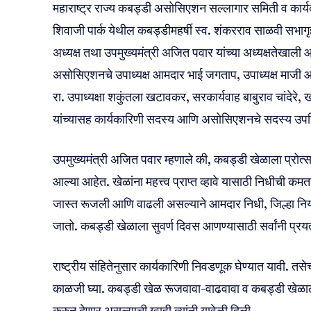
महाराष्ट्र राज्य कबड्डी असोसिएशन सल्लागार समिती व कार्य
शिवाजी पार्क येथील कबड्डीमहर्षी स्व. शंकरराव साळवी सभाग
अध्यक्ष तथा उपमुख्यमंत्री अजित पवार यांच्या अध्यक्षतेखाल
असोसिएशनचे उपाध्यक्ष आमदार भाई जगताप, उपाध्यक्ष माजी आ
रा. उपाध्यक्षा शकुंतला खटावकर, सरकार्यवाह बाबुराव चांदेरे, 
यांच्यासह कार्यकारिणी सदस्य आणि असोसिएशनचे सदस्य उपस्
उपमुख्यमंत्री अजित पवार म्हणाले की, कबड्डी खेळाला प्रोत्सा
आल्या आहेत. खेळांना महत्त्व प्राप्त व्हावे यासाठी निधीची क
जास्त रूजली आणि वाढली असल्याने आमदार निधी, जिल्हा न
जातो. कबड्डी खेळाला सुवर्ण दिवस आणण्यासाठी सर्वांनी प्रय
राष्ट्रीय संहितेनुसार कार्यकारिणी निवडणूक घेण्यात यावी. त
काळजी घ्या. कबड्डी खेळ रूजवावा-वाढवावा व कबड्डी खेळाल
करुन देणार असल्याची ग्वाही त्यांनी यावेळी दिली.