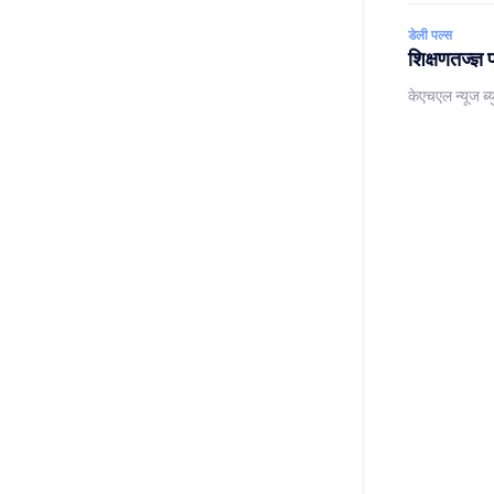
डेली पल्स
शिक्षणतज्ज्ञ 
केएचएल न्यूज ब्य