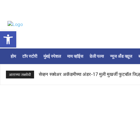
Open toolbar
होम
टॉप स्टोरी
मुंबई स्पेशल
माय व्हॉईस
डेली पल्स
न्यूज अँड व्ह्यूज
ब
सेव्हन स्क्वेअर अकॅडमीच्या अंडर-17 मुली मुखर्जी फुटबॉल जिल्हा
आताच्या लक्षवेधी