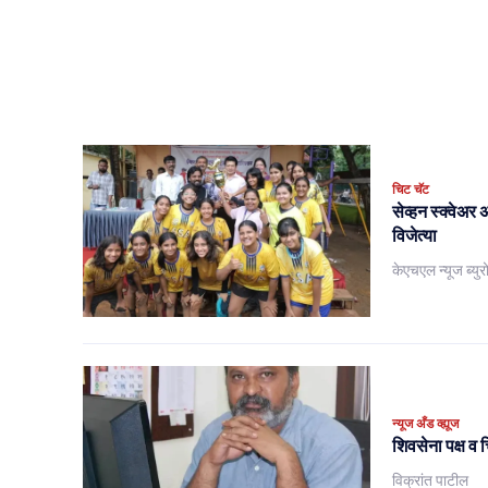
चिट चॅट
सेव्हन स्क्वेअर
विजेत्या
केएचएल न्यूज ब्युर
न्यूज अँड व्ह्यूज
शिवसेना पक्ष व च
विक्रांत पाटील