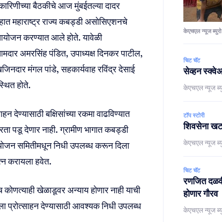
कारिणीच्या बैठकीचे आज मुंबईतल्या दादर
ृहात महाराष्ट्र राज्य कबड्डी असोसिएशनचे
केएचएल न्यूज ब्युरो
ी आयोजन करण्यात आले होते. यावेळी
मदार अमरसिंह पंडित, उपाध्यक्ष दिनकर पाटील,
चिट चॅट
खजिनदार मंगल पांडे, सहकार्यवाह रविंद्र देसाई
सेव्हन स्क्व
थित होते.
केएचएल न्यूज ब्य
हन देण्यासाठी बक्षिसांच्या रकमा वाढविण्यात
टॉप स्टोरी
शिवसेना खटला
मतरता पडू देणार नाही. ग्रामीण भागात कबड्डी
केएचएल न्यूज ब्य
ियोजन समितीमधून निधी उपलब्ध करून दिला
त्न करायला हवेत.
चिट चॅट
रणजित दळवी,
सेच कोणत्याही खेळाडूवर अन्याय होणार नाही याची
होणार गौरव
ा प्रोत्साहन देण्यासाठी आवश्यक निधी उपलब्ध
केएचएल न्यूज ब्य