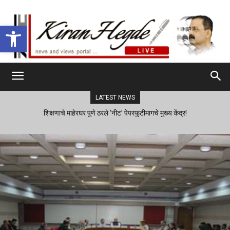
Open toolbar
LATEST NEWS
शिक्षणाचे माहेरघर पुणे ठरले ‘नीट’ पेपरफुटीमागचे मुख्य केंद्र!