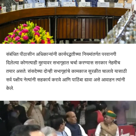
संबंधित पीठासीन अधिकाऱ्यांनी कार्यपद्धतीच्या नियमांतर्गत परवानगी
दिलेल्या कोणत्याही मुद्द्यावर सभागृहात चर्चा करण्यास सरकार नेहमीच
तयार असते. संसदेच्या दोन्ही सभागृहांचे कामकाज सुरळीत चालावे यासाठी
सर्व पक्षीय नेत्यांनी सहकार्य करावे आणि पाठिंबा द्यावा असे आवाहन त्यांनी
केले.