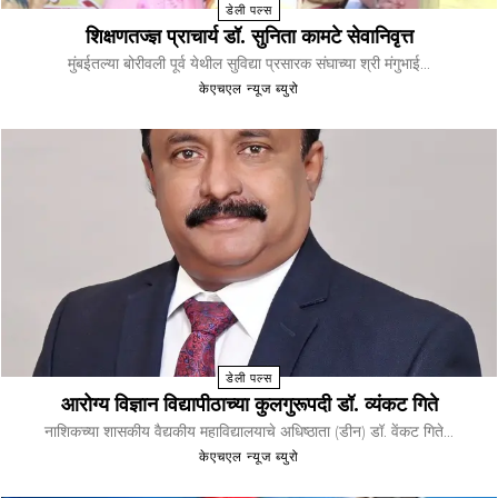
डेली पल्स
शिक्षणतज्ज्ञ प्राचार्य डॉ. सुनिता कामटे सेवानिवृत्त
मुंबईतल्या बोरीवली पूर्व येथील सुविद्या प्रसारक संघाच्या श्री मंगुभाई...
केएचएल न्यूज ब्युरो
डेली पल्स
आरोग्य विज्ञान विद्यापीठाच्या कुलगुरूपदी डॉ. व्यंकट गिते
नाशिकच्या शासकीय वैद्यकीय महाविद्यालयाचे अधिष्ठाता (डीन) डॉ. वेंकट गिते...
केएचएल न्यूज ब्युरो