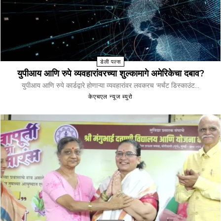
डेली पल्स
युपीआय आणि रुपे व्यवहारांवरच्या शुल्कामागे अमेरिकेचा दबाव?
युपीआय आणि रुपे कार्डद्वारे होणाऱ्या व्यवहारांवर लवकरच 'मर्चंट डिस्काउंट...
केएचएल न्यूज ब्युरो