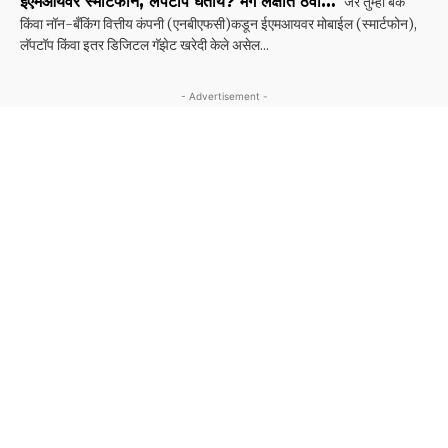
ईएमआयवर स्मार्टफोन, लॅपटॉप घेताय? मग लक्षात ठेवा…
जर तुम्ही बँक
किंवा नॉन-बँकिंग वित्तीय कंपनी (एनबीएफसी)कडून ईएमआयवर मोबाईल (स्मार्टफोन),
लॅपटॉप किंवा इतर डिजिटल गॅझेट खरेदी केले असेल...
- Advertisement -