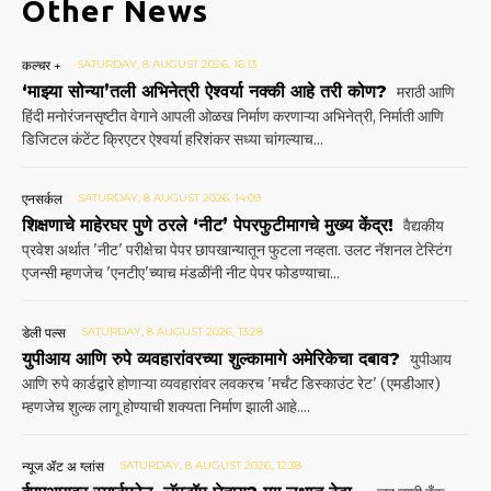
Other News
कल्चर +
SATURDAY, 8 AUGUST 2026, 16:13
‘माझ्या सोन्या’तली अभिनेत्री ऐश्वर्या नक्की आहे तरी कोण?
मराठी आणि
हिंदी मनोरंजनसृष्टीत वेगाने आपली ओळख निर्माण करणाऱ्या अभिनेत्री, निर्माती आणि
डिजिटल कंटेंट क्रिएटर ऐश्वर्या हरिशंकर सध्या चांगल्याच...
एनसर्कल
SATURDAY, 8 AUGUST 2026, 14:09
शिक्षणाचे माहेरघर पुणे ठरले ‘नीट’ पेपरफुटीमागचे मुख्य केंद्र!
वैद्यकीय
प्रवेश अर्थात 'नीट' परीक्षेचा पेपर छापखान्यातून फुटला नव्हता. उलट नॅशनल टेस्टिंग
एजन्सी म्हणजेच 'एनटीए'च्याच मंडळींनी नीट पेपर फोडण्याचा...
डेली पल्स
SATURDAY, 8 AUGUST 2026, 13:28
युपीआय आणि रुपे व्यवहारांवरच्या शुल्कामागे अमेरिकेचा दबाव?
युपीआय
आणि रुपे कार्डद्वारे होणाऱ्या व्यवहारांवर लवकरच 'मर्चंट डिस्काउंट रेट' (एमडीआर)
म्हणजेच शुल्क लागू होण्याची शक्यता निर्माण झाली आहे....
न्यूज ॲट अ ग्लांस
SATURDAY, 8 AUGUST 2026, 12:38