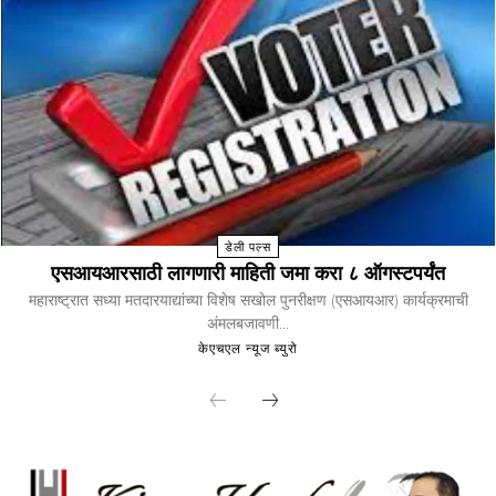
डेली पल्स
एसआयआरसाठी लागणारी माहिती जमा करा ८ ऑगस्टपर्यंत
महाराष्ट्रात सध्या मतदारयाद्यांच्या विशेष सखोल पुनरीक्षण (एसआयआर) कार्यक्रमाची
अंमलबजावणी...
केएचएल न्यूज ब्युरो