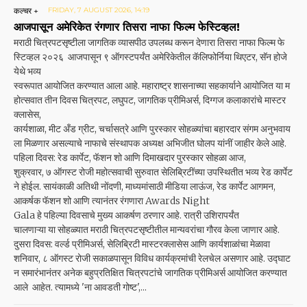
कल्चर +
FRIDAY, 7 AUGUST 2026, 14:19
आजपासून अमेरिकेत रंगणार तिसरा नाफा फिल्म फेस्टिव्हल!
मराठी चित्रपटसृष्टीला जागतिक व्यासपीठ उपलब्ध करून देणारा तिसरा नाफा फिल्म फे
स्टिव्हल २०२६ आजपासून ९ ऑगस्टपर्यंत अमेरिकेतील कॅलिफोर्निया थिएटर, सॅन होजे
येथे भव्य
स्वरूपात आयोजित करण्यात आला आहे. महाराष्ट्र शासनाच्या सहकार्याने आयोजित या म
होत्सवात तीन दिवस चित्रपट, लघुपट, जागतिक प्रीमिअर्स, दिग्गज कलाकारांचे मास्टर
क्लासेस,
कार्यशाळा, मीट अँड ग्रीट, चर्चासत्रे आणि पुरस्कार सोहळ्यांचा बहारदार संगम अनुभवाय
ला मिळणार असल्याचे नाफाचे संस्थापक अध्यक्ष अभिजीत घोलप यांनीं जाहीर केले आहे.
पहिला दिवस: रेड कार्पेट, फॅशन शो आणि दिमाखदार पुरस्कार सोहळा आज,
शुक्रवार, ७ ऑगस्ट रोजी महोत्सवाची सुरुवात सेलिब्रिटींच्या उपस्थितीत भव्य रेड कार्पेट
ने होईल. सायंकाळी अतिथी नोंदणी, माध्यमांसाठी मीडिया लाऊंज, रेड कार्पेट आगमन,
आकर्षक फॅशन शो आणि त्यानंतर रंगणारा Awards Night
Gala हे पहिल्या दिवसाचे मुख्य आकर्षण ठरणार आहे. रात्री उशिरापर्यंत
चालणाऱ्या या सोहळ्यात मराठी चित्रपटसृष्टीतील मान्यवरांचा गौरव केला जाणार आहे.
दुसरा दिवस: वर्ल्ड प्रीमिअर्स, सेलिब्रिटी मास्टरक्लासेस आणि कार्यशाळांचा मेळावा
शनिवार, ८ ऑगस्ट रोजी सकाळपासून विविध कार्यक्रमांची रेलचेल असणार आहे. उद्घाट
न समारंभानंतर अनेक बहुप्रतिक्षित चित्रपटांचे जागतिक प्रीमिअर्स आयोजित करण्यात
आले आहेत. त्यामध्ये 'ना आवडती गोष्ट',...