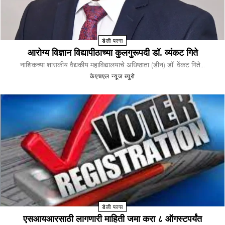
डेली पल्स
आरोग्य विज्ञान विद्यापीठाच्या कुलगुरूपदी डॉ. व्यंकट गिते
नाशिकच्या शासकीय वैद्यकीय महाविद्यालयाचे अधिष्ठाता (डीन) डॉ. वेंकट गिते...
केएचएल न्यूज ब्युरो
डेली पल्स
एसआयआरसाठी लागणारी माहिती जमा करा ८ ऑगस्टपर्यंत