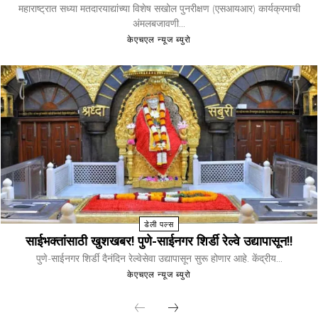
महाराष्ट्रात सध्या मतदारयाद्यांच्या विशेष सखोल पुनरीक्षण (एसआयआर) कार्यक्रमाची
अंमलबजावणी...
केएचएल न्यूज ब्युरो
डेली पल्स
साईभक्तांसाठी खुशखबर! पुणे-साईनगर शिर्डी रेल्वे उद्यापासून!!
पुणे-साईनगर शिर्डी दैनंदिन रेल्वेसेवा उद्यापासून सुरू होणार आहे. केंद्रीय...
केएचएल न्यूज ब्युरो