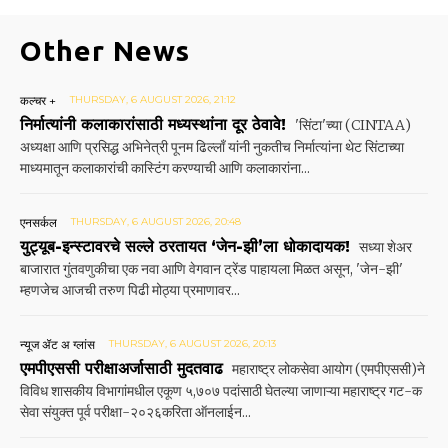
Other News
कल्चर +
THURSDAY, 6 AUGUST 2026, 21:12
निर्मात्यांनी कलाकारांसाठी मध्यस्थांना दूर ठेवावे!
'सिंटा'च्या (CINTAA)
अध्यक्षा आणि प्रसिद्ध अभिनेत्री पूनम ढिल्लाँ यांनी नुकतीच निर्मात्यांना थेट सिंटाच्या
माध्यमातून कलाकारांची कास्टिंग करण्याची आणि कलाकारांना...
एनसर्कल
THURSDAY, 6 AUGUST 2026, 20:48
युट्यूब-इन्स्टावरचे सल्ले ठरतायत ‘जेन-झी’ला धोकादायक!
सध्या शेअर
बाजारात गुंतवणुकीचा एक नवा आणि वेगवान ट्रेंड पाहायला मिळत असून, 'जेन-झी'
म्हणजेच आजची तरुण पिढी मोठ्या प्रमाणावर...
न्यूज ॲट अ ग्लांस
THURSDAY, 6 AUGUST 2026, 20:13
एमपीएससी परीक्षाअर्जासाठी मुदतवाढ
महाराष्ट्र लोकसेवा आयोग (एमपीएससी)ने
विविध शासकीय विभागांमधील एकूण ५,७०७ पदांसाठी घेतल्या जाणाऱ्या महाराष्ट्र गट-क
सेवा संयुक्त पूर्व परीक्षा-२०२६करिता ऑनलाईन...