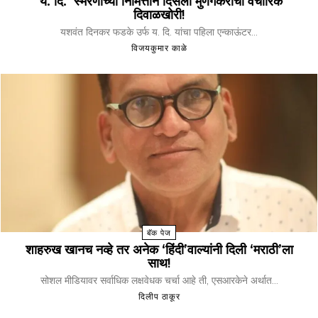
‘य. दि.’ स्मरणाच्या निमित्ताने दिसली मुणगेकरांची वैचारिक
दिवाळखोरी!
यशवंत दिनकर फडके उर्फ य. दि. यांचा पहिला एन्काऊंटर...
विजयकुमार काळे
बॅक पेज
शाहरुख खानच नव्हे तर अनेक ‘हिंदी’वाल्यांनी दिली ‘मराठी’ला
साथ!
सोशल मीडियावर सर्वाधिक लक्षवेधक चर्चा आहे ती, एसआरकेने अर्थात...
दिलीप ठाकूर