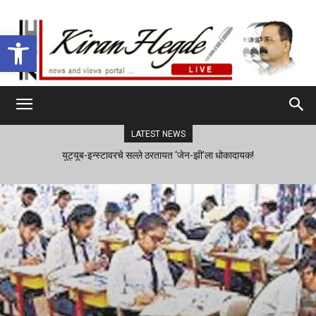
Open toolbar
LATEST NEWS
युट्यूब-इन्स्टावरचे सल्ले ठरतायत ‘जेन-झी’ला धोकादायक!