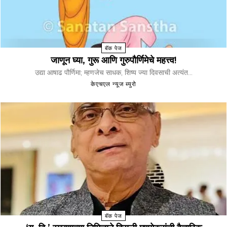
बॅक पेज
जाणून घ्या, गुरू आणि गुरुपौर्णिमेचे महत्त्व!
उद्या आषाढ पौर्णिमा; म्‍हणजेच साधक, शिष्‍य ज्‍या दिवसाची अत्‍यंत...
केएचएल न्यूज ब्युरो
बॅक पेज