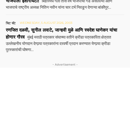
भाजपाला इशाराघंटा!
बिहारमधे गेली तीस वर्षे भाजपाचा गड असलेल्या आणि
भाजपाचे राष्ट्रीय अध्यक्ष नितिन नवीन यांना चार टर्म निवडून देणाऱ्या बांकीपूर...
चिट चॅट
WEDNESDAY, 5 AUGUST 2026, 20:03
रणजित दळवी, सुनील लवाटे, जान्हवी मुळे आणि स्वदेश घाणेकर यांचा
होणार गौरव
मुंबई मराठी पत्रकार संघाच्या वतीने क्रीडा पत्रकारिता क्षेत्रात
उल्लेखनीय योगदान देणार्‍या पत्रकारांना दरवर्षी प्रदान करण्यात येणार्‍या क्रीडा
पुरस्कारांची घोषणा...
- Advertisement -