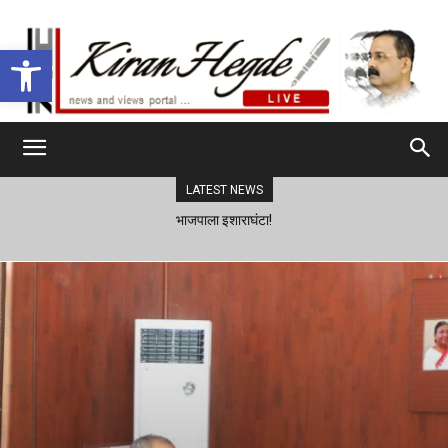
Open toolbar
LATEST NEWS
भाजपाला इशाराघंटा!