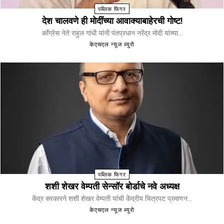
पब्लिक फिगर
देश चालवणे ही मोदींच्या आवाक्याबाहेरची गोष्ट!
काँग्रेस नेते राहुल गांधी यांनी पंतप्रधान नरेंद्र मोदी यांच्या...
केएचएल न्यूज ब्युरो
पब्लिक फिगर
शशी शेखर वेम्पती सेन्सॉर बोर्डाचे नवे अध्यक्ष
केंद्र सरकारने शशी शेखर वेम्पती यांची केंद्रीय चित्रपट प्रमाणन...
केएचएल न्यूज ब्युरो