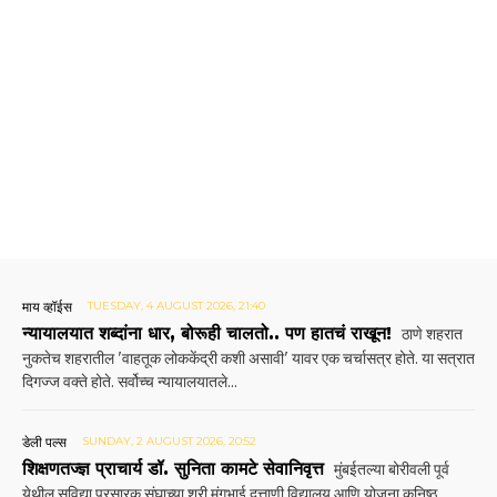
माय व्हॉईस
TUESDAY, 4 AUGUST 2026, 21:40
न्यायालयात शब्दांना धार, बोरूही चालतो.. पण हातचं राखून!
ठाणे शहरात
नुकतेच शहरातील 'वाहतूक लोककेंद्री कशी असावी' यावर एक चर्चासत्र होते. या सत्रात
दिगज्ज वक्ते होते. सर्वोच्च न्यायालयातले...
डेली पल्स
SUNDAY, 2 AUGUST 2026, 20:52
शिक्षणतज्ज्ञ प्राचार्य डॉ. सुनिता कामटे सेवानिवृत्त
मुंबईतल्या बोरीवली पूर्व
येथील सुविद्या प्रसारक संघाच्या श्री मंगुभाई दत्ताणी विद्यालय आणि योजना कनिष्ठ