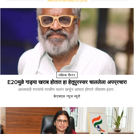
Recommended to you
पब्लिक फिगर
E20मुळे गाड्या खराब होतात हा हेतूपुरस्सर चाललेला अपप्रचार!
अब्जावधी रुपयांचे परकीय चलन खर्चून आयात होणारे जीवाश्म इंधन...
केएचएल न्यूज ब्युरो