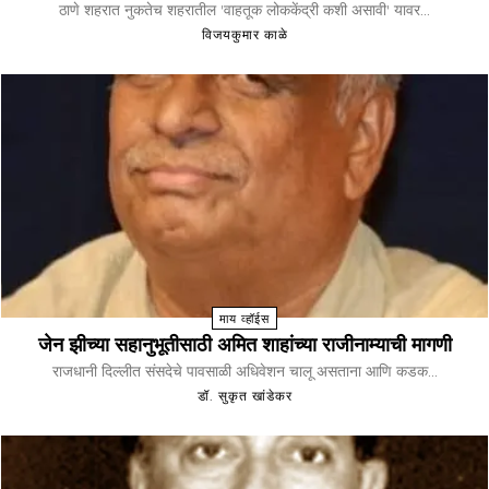
ठाणे शहरात नुकतेच शहरातील 'वाहतूक लोककेंद्री कशी असावी' यावर...
विजयकुमार काळे
माय व्हॉईस
जेन झीच्या सहानुभूतीसाठी अमित शाहांच्या राजीनाम्याची मागणी
राजधानी दिल्लीत संसदेचे पावसाळी अधिवेशन चालू असताना आणि कडक...
डॉ. सुकृत खांडेकर