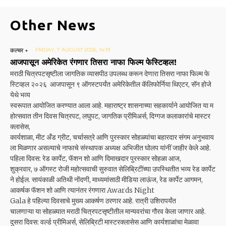
Other News
कल्चर +
FRIDAY, 7 AUGUST 2026, 14:19
आजपासून अमेरिकेत रंगणार तिसरा नाफा फिल्म फेस्टिव्हल!
मराठी चित्रपटसृष्टीला जागतिक व्यासपीठ उपलब्ध करून देणारा तिसरा नाफा फिल्म फे
स्टिव्हल २०२६ आजपासून ९ ऑगस्टपर्यंत अमेरिकेतील कॅलिफोर्निया थिएटर, सॅन होजे
येथे भव्य
स्वरूपात आयोजित करण्यात आला आहे. महाराष्ट्र शासनाच्या सहकार्याने आयोजित या म
होत्सवात तीन दिवस चित्रपट, लघुपट, जागतिक प्रीमिअर्स, दिग्गज कलाकारांचे मास्टर
क्लासेस,
कार्यशाळा, मीट अँड ग्रीट, चर्चासत्रे आणि पुरस्कार सोहळ्यांचा बहारदार संगम अनुभवाय
ला मिळणार असल्याचे नाफाचे संस्थापक अध्यक्ष अभिजीत घोलप यांनीं जाहीर केले आहे.
पहिला दिवस: रेड कार्पेट, फॅशन शो आणि दिमाखदार पुरस्कार सोहळा आज,
शुक्रवार, ७ ऑगस्ट रोजी महोत्सवाची सुरुवात सेलिब्रिटींच्या उपस्थितीत भव्य रेड कार्पेट
ने होईल. सायंकाळी अतिथी नोंदणी, माध्यमांसाठी मीडिया लाऊंज, रेड कार्पेट आगमन,
आकर्षक फॅशन शो आणि त्यानंतर रंगणारा Awards Night
Gala हे पहिल्या दिवसाचे मुख्य आकर्षण ठरणार आहे. रात्री उशिरापर्यंत
चालणाऱ्या या सोहळ्यात मराठी चित्रपटसृष्टीतील मान्यवरांचा गौरव केला जाणार आहे.
दुसरा दिवस: वर्ल्ड प्रीमिअर्स, सेलिब्रिटी मास्टरक्लासेस आणि कार्यशाळांचा मेळावा