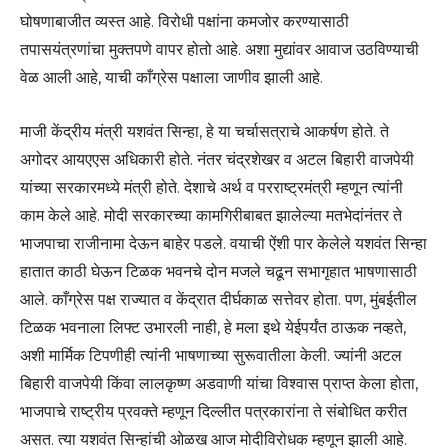
घोषणाबाजीत व्यस्त आहे. विरोधी पक्षांना कमजोर करण्यासाठी
तपासयंत्रणांचा मुक्तपणे वापर होतो आहे. अशा मुद्यांवर आवाज उठविण्याची
वेळ आली आहे, याची काँग्रेस पक्षाला जाणीव झाली आहे.
माजी केंद्रीय मंत्री यशवंत सिन्हा, हे या चर्चासत्राचे आकर्षण होते. ते
अगोदर आयएएस अधिकारी होते. नंतर चंद्रशेखर व अटल बिहारी वाजपेयी
यांच्या सरकारमध्ये मंत्री होते. देशाचे अर्थ व परराष्ट्रमंत्री म्हणून त्यांनी
काम केले आहे. मोदी सरकारच्या कामगिरीबाबत झालेल्या मतभेदांनंतर ते
भाजपाचा राजीनामा देऊन बाहेर पडले. वयाची ऐंशी पार केलेले यशवंत सिन्हा
हातात काठी घेऊन टिळक भवनचे दोन मजले चढून सभागृहात भाषणासाठी
आले. काँग्रेस पक्ष राज्यात व केंद्रात दीर्घकाळ सत्तेवर होता. पण, मुंबईतील
टिळक भवनाला लिफ्ट उभारली नाही, हे मला इथे येईपर्यंत ठाऊक नव्हते,
अशी मार्मिक टिपणीही त्यांनी भाषणाच्या सुरूवातीला केली. ज्यांनी अटल
बिहारी वाजपेयी किंवा लालकृष्ण अडवाणी यांचा विश्वास प्राप्त केला होता,
भाजपाचे राष्ट्रीय प्रवक्ते म्हणून दिल्लीत पत्रकारांना ते संबोधित करीत
असत. त्या यशवंत सिन्हांची ओळख आज मोदीविरोधक म्हणून झाली आहे.