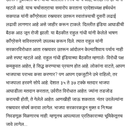
म्हटले आहे. याच चर्चासत्राचा समारोप करताना प्रदेशाध्यक्ष हर्षवर्धन
सकपा‌‌ळ यांनी काँग्रेसला रस्त्यावर उतरून स्वातंत्र्याची दुसरी लढाई
लढावी लागणार आहे असे जाहीर करून टाकले. दिल्लीत इंडिया आघाडीची
बैठक आठ जून रोजी झाली. या बैठकीत राहुल गांधी यांनी केलेले भाषण
काँग्रेसने सविस्तरपणे उपलब्ध करून दिले. त्यात राहुल यांनी
सरकारविरोधात आता रस्त्यावर उतरून आंदोलन केल्याशिवाय पर्याय नाही
असे स्पष्ट म्हटले आहे. राहुल गांधी इंडियाच्या बैठकीत म्हणाले- विरोधी पक्ष
कमकुवत आहेत, हे सिद्ध करण्याचा प्रयत्न होत आहे. लोकांना वाटते, आपण
भाजपाचा पराभव कसा करणार? पण आपण एकजुटीने उभे राहिलो, तर
भाजपाला हरवणे सोपे आहे. देशात ३५ ते ३७ टक्के मतदार भाजपा
आघाडीला मतदान करतात, उर्वरीत विरोधात आहेत. ज्यांना तडजोड
करायची होती, ते गेलेले आहेत. आणखीही जाऊ शकतात. नंतर उरलेल्यांना
रस्त्यावर संघर्ष करावा लागेल. भाजपा सरकारकडून मुक्त व नि:ष्पक्ष
निवडणूक मिळणारच नाही. म्हणूनच आपल्याला प्रतिकाराच्या भूमिकेतूनच
जावे लागेल…