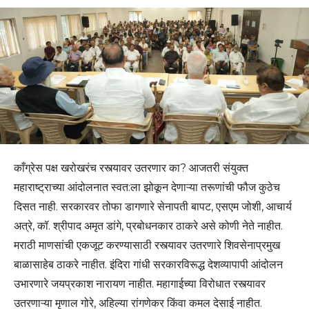
काँग्रेस पक्ष खरोखरंच रस्त्यावर उतरणार का? आजतरी संयुक्त
महाराष्ट्राच्या आंदोलनात स्वत:ला झोकून देणाऱ्या तरूणांची फौज कुठेच
दिसत नाही. सरकारवर तोफा डागणारे सेनापती बापट, एसएम जोशी, आचार्य
अत्रे, कॉ. श्रीपाद अमृत डांगे, प्रबोधनकार ठाकरे असे कोणी नेते नाहीत.
मराठी माणसांची एकजूट करण्यासाठी रस्त्यावर उतरणारे शिवसेनाप्रमुख
बाळासाहेब ठाकरे नाहीत. इंदिरा गांधी सरकारविरूद्ध देशव्यापापी आंदोलन
उभारणारे जयप्रकाश नारायण नाहीत. महागाईच्या विरोधात रस्त्यावर
उतरणाऱ्या मृणाल गोरे, अहिल्या रांगणेकर किंवा कमल देसाई नाहीत.