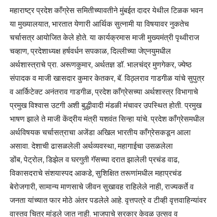
महाराष्ट्र प्रदेश काँग्रेस समितीच्यावतीने मुंबईत दादर येथील टिळक भवन
या मुख्यालयात, भारतात येणारी आर्थिक सुत्नामी या विषयावर नुकतेच
चर्चासत्र आयोजित केले होते. या कार्यक्रमास माजी मुख्यमंत्री पृथ्वीराज
चव्हाण, प्रदेशाध्यक्ष हर्षवर्धन सपकाळ, दिल्लीच्या जेएनयुमधील
अर्थशास्त्राचे प्रा. अरूणकुमार, अर्थतज्ञ डॉ. भालचंद्र मुणगेकर, ज्येष्ठ
संपादक व माजी खासदार कुमार केतकर, बॅ. विठ्लराव गाडगीळ यांचे सुपुत्र
व आर्किटेक्ट अनंतराव गाडगीळ, प्रदेश काँग्रेसच्या अर्थशास्त्र विभागाचे
प्रमुख विश्वास उटगी अशी बुद्धीवादी मंडळी मंचावर उपस्थित होती. प्रमुख
भाषण झाले ते माजी केंद्रीय मंत्री यशवंत सिन्हा यांचे. प्रदेश काँग्रेसमधील
अर्थविषयक चर्चासत्राचा अजेंडा अखिल भारतीय काँग्रेसकडून आला
असावा. देशाची ढासळलेली अर्थव्यवस्था, महागाईचा उसळलेला
डोंब, पेट्रोल, डिझेल व घरगुती गॅसच्या दरात झालेली प्रचंड वाढ,
विकासदराचे संशयास्पद आकडे, सुशिक्षित तरूणांमधील महाप्रचंड
बेरोजगारी, सामान्य माणसाचे जीवन सुखावह राहिलेले नाही, राज्यकर्ते व
जनता यांच्यात फार मोठे अंतर पडलेले आहे. वृत्तपत्रे व टीव्ही वृत्तवाहिन्यांवर
वास्तव चित्र मांडले जात नाही. भाजपाचे सरकार केवळ उत्सव व