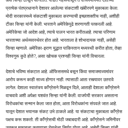
असे सिन्हा ठासून सांगतात. पंडित नेहरूंपासून ते वाजपेयींपर्यंत देशाच्या
प्रत्येक पंतप्रधानाने देशावर आलेल्या संकटाशी खंबीरपणे मुकाबला केला.
मोदी सरकारमध्ये संकटाशी मुकाबला करण्याची इच्छाशक्तीच नाही, अशीही
टीका सिन्हा यांनी केली. भारताने अमेरिकेपुढे शरणागती पत्करली आहे.
अमेरिकेचा जो आदेश आहे, त्याचे पालन भारत करीतआहे. त्याचा परिणाम
भारताच्या अर्थव्यवस्थेवर होत आहे. भारताला हे शोभादायक नाही, असेही
सिन्हा म्हणाले. अमेरिका-इराण युद्धात पाकिस्तान मध्यस्थी करीत होता, तेव्हा
विश्वगुरू कुठे होते?, असा खोचक प्रश्नही सिन्हा यांनी विचारला.
देशाचे भविष्य संकटात आहे. ऑफिससमधे बसून किंवा समाजमाध्यमांवर
आरोप करून काही साध्य होणार नाही. त्यासाठी आता रस्त्यावर उतरावे
लागेल. देशाला स्वातंत्र्य काँग्रेसने मिळवून दिले, आताही देशाला काँग्रेसने
वाचवावे अशी अपेक्षा यशवंत सिन्हा यांनी केली. वाजपेयी सरकार असताना
विरोधकांचा सन्मान केला जात होता, आता विरोधकांना संपवले जात आहे.
यातून देशात भयानक संकट उभे ठाकले आहे. या संकटाचा मुकाबला काँग्रेस
पक्षच करू शकतो. ती काँग्रेसची मोठी जबाबदारी आहे. काँग्रेसने जमिनीवर
उतरून मुकाबला करण्याचा घेतलेला निर्णय योग्य आहे, असेही सिन्हा यांनी