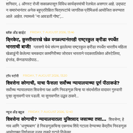
शनिवार, ८ ऑगस्ट रोजी सकाळपासून विविध कार्यक्रमांची रेलचेल असणार आहे. उद्घाट
न समारंभानंतर अनेक बहुप्रतिक्षित चित्रपटांचे जागतिक प्रीमिअर्स आयोजित करण्यात
आले आहेत. त्यामध्ये 'ना आवडती गोष्ट',...
ब्लॅक अँड व्हाईट
FRIDAY, 7 AUGUST 2026, 13:46
क्रिकेट, कुस्तीसारखे खेळ वगळल्यानंतरही राष्ट्रकुल क्रीडा स्पर्धेत
भारताची बाजी!
ग्लासगो येथे संपन्न झालेल्या राष्ट्रकुल क्रीडा स्पर्धेत भारतीय महिला
खेळाडूंनी केलेल्या चमकदार कामगिरी‌च्या जोरावर भारताने पदकतालिकेत ऑस्टेलिया,
इंग्लंड, कॅनडापाठोपाठ...
टॉप स्टोरी
FRIDAY, 7 AUGUST 2026, 13:20
शिवसेना कोणाची, याचा फैसला सर्वोच्च न्यायालयाच्या पूर्ण पीठाकडे?
सर्वोच्च न्यायालयात शिवसेना पक्ष आणि निवडणूक चिन्ह या संदर्भातील वादावर गुरुवारी
पुन्हा सुनावणी पार पडली. या सुनावणीत उद्धव ठाकरे...
न्यूज अँड व्ह्यूज
FRIDAY, 7 AUGUST 2026, 12:40
शिवसेना कोणाची? न्यायालयातला युक्तिवाद जसाच्या तसा…
शिवसेना, हे
नाव आणि 'धनुष्यबाण' हे निवडणूकचिन्ह एकनाथ शिंदे गटाला देण्याच्या केंद्रीय निवडणूक
आयोगाच्या निर्णयाला उद्धव ठाकरे गटाने दिलेल्या...