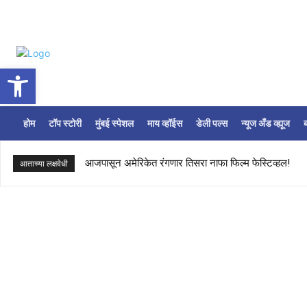
Open toolbar
होम
टॉप स्टोरी
मुंबई स्पेशल
माय व्हॉईस
डेली पल्स
न्यूज अँड व्ह्यूज
ब
आजपासून अमेरिकेत रंगणार तिसरा नाफा फिल्म फेस्टिव्हल!
आताच्या लक्षवेधी