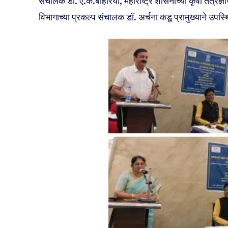
संचालक डॉ. ए.के.बोहरिया, महाराष्ट्र शासनाच्या कृषी तंत्रज्ञ
विभागाच्या प्रकल्प संचालक डॉ. अर्चना कडू प्रामुख्याने उपस्थ