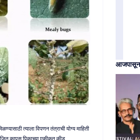
आजपासून अ
मिळण्यासाठी त्याला विपणन तंत्राची योग्य माहिती
योजित कापूस पिकाच्या एकीकृत कीड