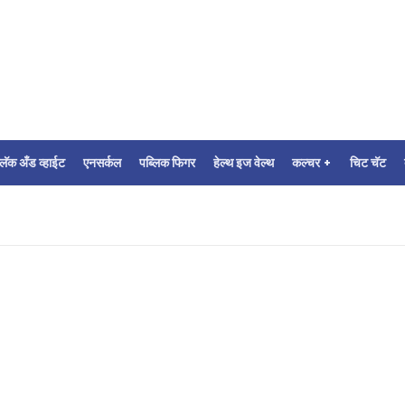
्लॅक अँड व्हाईट
एनसर्कल
पब्लिक फिगर
हेल्थ इज वेल्थ
कल्चर +
चिट चॅट