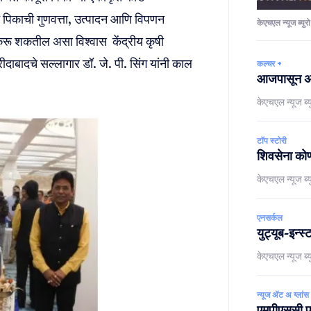
ाने पिकाची गुणवत्ता, उत्पादन आणि विपणन
केएचएल न्यूज ब्युरो
न करू शकतील असा विश्वास केंद्रीय कृषी
दाबादचे सल्लागार डॉ. जे. पी. सिंग यांनी काल
कल्चर +
आजपासून अमे
केएचएल न्यूज ब्य
टॉप स्टोरी
शिवसेना कोणा
केएचएल न्यूज ब्य
एनसर्कल
युट्यूब-इन्
केएचएल न्यूज ब्य
न्यूज ॲट अ ग्लांस
एमपीएससी पर