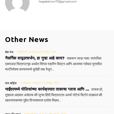
hegdekiran17@gmail.com
Other News
बॅक पेज
SUNDAY, 9 AUGUST 2026, 14:23
नैसर्गिक वायूउत्सर्जन, हा गुन्हा आहे काय?
घाबरून जाऊ नका. पारंपरिक
एकपडदा चित्रपटगृह अर्थात सिंगल स्क्रीन थिएटर आणि आजच्या ग्लोबल युगातील
मल्टीप्लेक्स कल्चरमध्ये कुठेही लक्ष वेधून...
माय व्हॉईस
SUNDAY, 9 AUGUST 2026, 13:27
भाईंदरमध्ये पोलिसांच्या कार्यक्रमात ताकाचा ग्लास आणि …
वाचक हो,
तुम्हाला आठवत असेलच की जुन्या हिंदी चित्रपटात अर्ध्या नोटेचं चिटोरं दाखवलं की
खलनायकाच्या गुहेत विनासायास प्रवेश मिळत...
SATURDAY, 8 AUGUST 2026, 20:34