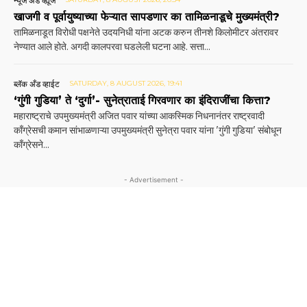
न्यूज अँड व्ह्यूज
खाजगी व पूर्वायुष्याच्या फेऱ्यात सापडणार का तामिळनाडूचे मुख्यमंत्री?
तामिळनाडूत विरोधी पक्षनेते उदयनिधी यांना अटक करुन तीनशे किलोमीटर अंतरावर
नेण्यात आले होते. अगदी कालपरवा घडलेली घटना आहे. सत्ता...
ब्लॅक अँड व्हाईट
SATURDAY, 8 AUGUST 2026, 19:41
‘गुंगी गुडिया’ ते ‘दुर्गा’- सुनेत्राताई गिरवणार का इंदिराजींचा कित्ता?
महाराष्ट्राचे उपमुख्यमंत्री अजित पवार यांच्या आकस्मिक निधनानंतर राष्ट्रवादी
काँग्रेसची कमान सांभाळणाऱ्या उपमुख्यमंत्री सुनेत्रा पवार यांना 'गुंगी गुडिया' संबोधून
काँग्रेसने...
- Advertisement -