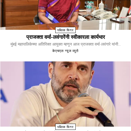
पब्लिक फिगर
प्राजक्ता वर्मा-लवंगारेंनी स्वीकारला कार्यभार
मुंबई महापालिकेच्या अतिरिक्त आयुक्त म्हणून आज प्राजक्ता वर्मा-लवंगारे यांनी...
केएचएल न्यूज ब्युरो
पब्लिक फिगर