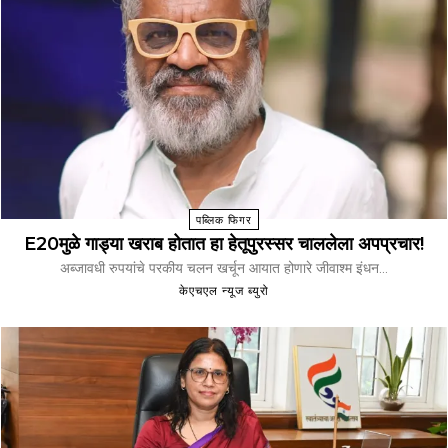
पब्लिक फिगर
E20मुळे गाड्या खराब होतात हा हेतूपुरस्सर चाललेला अपप्रचार!
अब्जावधी रुपयांचे परकीय चलन खर्चून आयात होणारे जीवाश्म इंधन...
केएचएल न्यूज ब्युरो