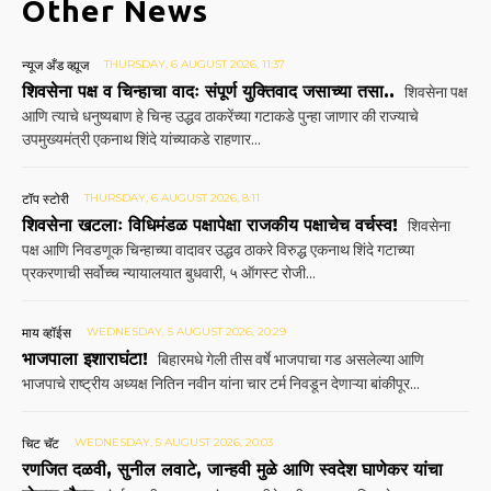
Other News
न्यूज अँड व्ह्यूज
THURSDAY, 6 AUGUST 2026, 11:37
शिवसेना पक्ष व चिन्हाचा वादः संपूर्ण युक्तिवाद जसाच्या तसा..
शिवसेना पक्ष
आणि त्याचे धनुष्यबाण हे चिन्ह उद्धव ठाकरेंच्या गटाकडे पुन्हा जाणार की राज्याचे
उपमुख्यमंत्री एकनाथ शिंदे यांच्याकडे राहणार...
टॉप स्टोरी
THURSDAY, 6 AUGUST 2026, 8:11
शिवसेना खटलाः विधिमंडळ पक्षापेक्षा राजकीय पक्षाचेच वर्चस्व!
शिवसेना
पक्ष आणि निवडणूक चिन्हाच्या वादावर उद्धव ठाकरे विरुद्ध एकनाथ शिंदे गटाच्या
प्रकरणाची सर्वोच्च न्यायालयात बुधवारी, ५ ऑगस्ट रोजी...
माय व्हॉईस
WEDNESDAY, 5 AUGUST 2026, 20:29
भाजपाला इशाराघंटा!
बिहारमधे गेली तीस वर्षे भाजपाचा गड असलेल्या आणि
भाजपाचे राष्ट्रीय अध्यक्ष नितिन नवीन यांना चार टर्म निवडून देणाऱ्या बांकीपूर...
चिट चॅट
WEDNESDAY, 5 AUGUST 2026, 20:03
रणजित दळवी, सुनील लवाटे, जान्हवी मुळे आणि स्वदेश घाणेकर यांचा