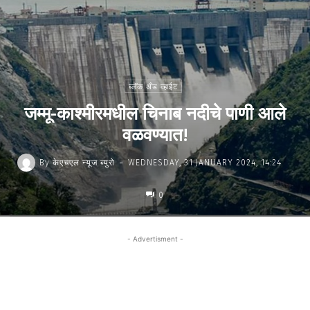
ब्लॅक अँड व्हाईट
जम्मू-काश्मीरमधील चिनाब नदीचे पाणी आले
वळवण्यात!
-
By
केएचएल न्यूज ब्युरो
WEDNESDAY, 31 JANUARY 2024, 14:24
0
- Advertisment -