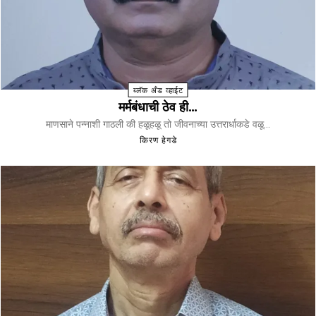
ब्लॅक अँड व्हाईट
मर्मबंधाची ठेव ही…
माणसाने पन्नाशी गाठली की हळूहळू तो जीवनाच्या उत्तरार्धाकडे वळू...
किरण हेगडे