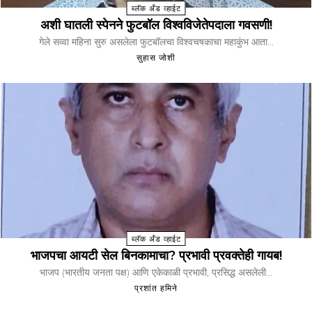
ब्लॅक अँड व्हाईट
अशी घातली स्पेनने फुटबॉल विश्वविजेतेपदाला गवसणी!
गेले सव्वा महिना सुरु असलेला फुटबॉलचा विश्वचषकाचा महाकुंभ आता...
सुहास जोशी
ब्लॅक अँड व्हाईट
भाजपचा आयटी सेल बिनकामाचा? प्रभावी प्रवक्तेही गायब!
भाजप (भारतीय जनता पक्ष) आणि एकेकाळी प्रभावी, प्रसिद्ध असलेली...
प्रशांत हमिने