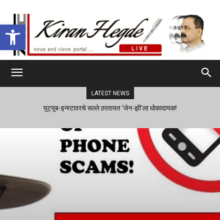
Open toolbar
LATEST NEWS
युट्यूब-इन्स्टावरचे सल्ले ठरतायत ‘जेन-झी’ला धोकादायक!