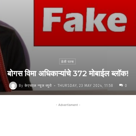
डेली पल्स
बोगस विमा अधिकाऱ्यांचे 372 मोबाईल ब्लॉक!
-
By
केएचएल न्यूज ब्युरो
THURSDAY, 23 MAY 2024, 11:58
0
- Advertisment -