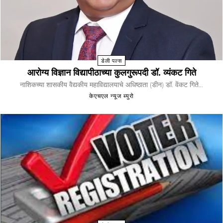
डेली पल्स
आरोग्य विज्ञान विद्यापीठाच्या कुलगुरूपदी डॉ. व्यंकट गिते
नाशिकच्या शासकीय वैद्यकीय महाविद्यालयाचे अधिष्ठाता (डीन) डॉ. वेंकट गिते...
केएचएल न्यूज ब्युरो