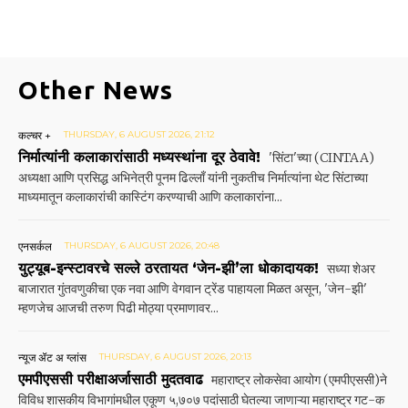
Other News
कल्चर +
THURSDAY, 6 AUGUST 2026, 21:12
निर्मात्यांनी कलाकारांसाठी मध्यस्थांना दूर ठेवावे!
'सिंटा'च्या (CINTAA)
अध्यक्षा आणि प्रसिद्ध अभिनेत्री पूनम ढिल्लाँ यांनी नुकतीच निर्मात्यांना थेट सिंटाच्या
माध्यमातून कलाकारांची कास्टिंग करण्याची आणि कलाकारांना...
एनसर्कल
THURSDAY, 6 AUGUST 2026, 20:48
युट्यूब-इन्स्टावरचे सल्ले ठरतायत ‘जेन-झी’ला धोकादायक!
सध्या शेअर
बाजारात गुंतवणुकीचा एक नवा आणि वेगवान ट्रेंड पाहायला मिळत असून, 'जेन-झी'
म्हणजेच आजची तरुण पिढी मोठ्या प्रमाणावर...
न्यूज ॲट अ ग्लांस
THURSDAY, 6 AUGUST 2026, 20:13
एमपीएससी परीक्षाअर्जासाठी मुदतवाढ
महाराष्ट्र लोकसेवा आयोग (एमपीएससी)ने
विविध शासकीय विभागांमधील एकूण ५,७०७ पदांसाठी घेतल्या जाणाऱ्या महाराष्ट्र गट-क