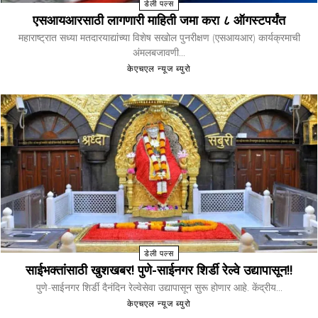
डेली पल्स
एसआयआरसाठी लागणारी माहिती जमा करा ८ ऑगस्टपर्यंत
महाराष्ट्रात सध्या मतदारयाद्यांच्या विशेष सखोल पुनरीक्षण (एसआयआर) कार्यक्रमाची
अंमलबजावणी...
केएचएल न्यूज ब्युरो
डेली पल्स
साईभक्तांसाठी खुशखबर! पुणे-साईनगर शिर्डी रेल्वे उद्यापासून!!
पुणे-साईनगर शिर्डी दैनंदिन रेल्वेसेवा उद्यापासून सुरू होणार आहे. केंद्रीय...
केएचएल न्यूज ब्युरो